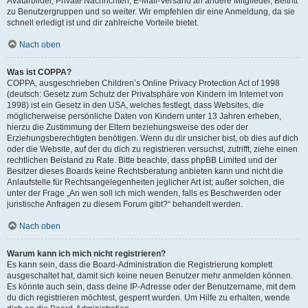
Avatarbilder, Private Nachrichten, E-Mail-Versand an andere Mitglieder, Beitritt
zu Benutzergruppen und so weiter. Wir empfehlen dir eine Anmeldung, da sie
schnell erledigt ist und dir zahlreiche Vorteile bietet.
Nach oben
Was ist COPPA?
COPPA, ausgeschrieben Children’s Online Privacy Protection Act of 1998
(deutsch: Gesetz zum Schutz der Privatsphäre von Kindern im Internet von
1998) ist ein Gesetz in den USA, welches festlegt, dass Websites, die
möglicherweise persönliche Daten von Kindern unter 13 Jahren erheben,
hierzu die Zustimmung der Eltern beziehungsweise des oder der
Erziehungsberechtigten benötigen. Wenn du dir unsicher bist, ob dies auf dich
oder die Website, auf der du dich zu registrieren versuchst, zutrifft, ziehe einen
rechtlichen Beistand zu Rate. Bitte beachte, dass phpBB Limited und der
Besitzer dieses Boards keine Rechtsberatung anbieten kann und nicht die
Anlaufstelle für Rechtsangelegenheiten jeglicher Art ist; außer solchen, die
unter der Frage „An wen soll ich mich wenden, falls es Beschwerden oder
juristische Anfragen zu diesem Forum gibt?“ behandelt werden.
Nach oben
Warum kann ich mich nicht registrieren?
Es kann sein, dass die Board-Administration die Registrierung komplett
ausgeschaltet hat, damit sich keine neuen Benutzer mehr anmelden können.
Es könnte auch sein, dass deine IP-Adresse oder der Benutzername, mit dem
du dich registrieren möchtest, gesperrt wurden. Um Hilfe zu erhalten, wende