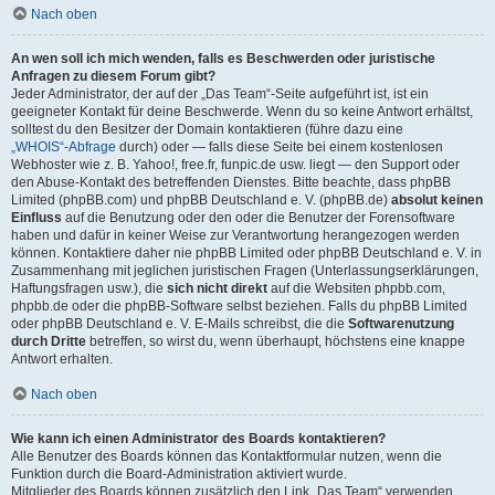
Nach oben
An wen soll ich mich wenden, falls es Beschwerden oder juristische
Anfragen zu diesem Forum gibt?
Jeder Administrator, der auf der „Das Team“-Seite aufgeführt ist, ist ein
geeigneter Kontakt für deine Beschwerde. Wenn du so keine Antwort erhältst,
solltest du den Besitzer der Domain kontaktieren (führe dazu eine
„WHOIS“-Abfrage
durch) oder — falls diese Seite bei einem kostenlosen
Webhoster wie z. B. Yahoo!, free.fr, funpic.de usw. liegt — den Support oder
den Abuse-Kontakt des betreffenden Dienstes. Bitte beachte, dass phpBB
Limited (phpBB.com) und phpBB Deutschland e. V. (phpBB.de)
absolut keinen
Einfluss
auf die Benutzung oder den oder die Benutzer der Forensoftware
haben und dafür in keiner Weise zur Verantwortung herangezogen werden
können. Kontaktiere daher nie phpBB Limited oder phpBB Deutschland e. V. in
Zusammenhang mit jeglichen juristischen Fragen (Unterlassungserklärungen,
Haftungsfragen usw.), die
sich nicht direkt
auf die Websiten phpbb.com,
phpbb.de oder die phpBB-Software selbst beziehen. Falls du phpBB Limited
oder phpBB Deutschland e. V. E-Mails schreibst, die die
Softwarenutzung
durch Dritte
betreffen, so wirst du, wenn überhaupt, höchstens eine knappe
Antwort erhalten.
Nach oben
Wie kann ich einen Administrator des Boards kontaktieren?
Alle Benutzer des Boards können das Kontaktformular nutzen, wenn die
Funktion durch die Board-Administration aktiviert wurde.
Mitglieder des Boards können zusätzlich den Link „Das Team“ verwenden.