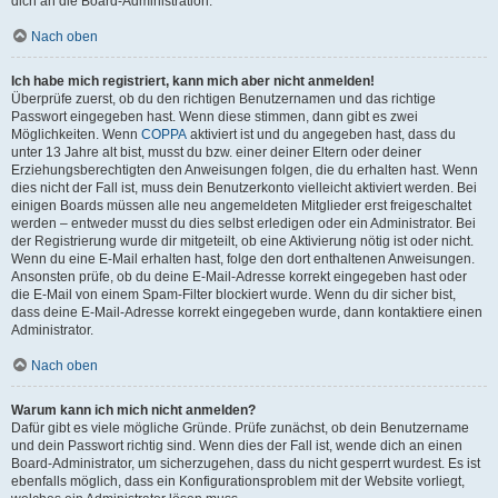
dich an die Board-Administration.
Nach oben
Ich habe mich registriert, kann mich aber nicht anmelden!
Überprüfe zuerst, ob du den richtigen Benutzernamen und das richtige
Passwort eingegeben hast. Wenn diese stimmen, dann gibt es zwei
Möglichkeiten. Wenn
COPPA
aktiviert ist und du angegeben hast, dass du
unter 13 Jahre alt bist, musst du bzw. einer deiner Eltern oder deiner
Erziehungsberechtigten den Anweisungen folgen, die du erhalten hast. Wenn
dies nicht der Fall ist, muss dein Benutzerkonto vielleicht aktiviert werden. Bei
einigen Boards müssen alle neu angemeldeten Mitglieder erst freigeschaltet
werden – entweder musst du dies selbst erledigen oder ein Administrator. Bei
der Registrierung wurde dir mitgeteilt, ob eine Aktivierung nötig ist oder nicht.
Wenn du eine E-Mail erhalten hast, folge den dort enthaltenen Anweisungen.
Ansonsten prüfe, ob du deine E-Mail-Adresse korrekt eingegeben hast oder
die E-Mail von einem Spam-Filter blockiert wurde. Wenn du dir sicher bist,
dass deine E-Mail-Adresse korrekt eingegeben wurde, dann kontaktiere einen
Administrator.
Nach oben
Warum kann ich mich nicht anmelden?
Dafür gibt es viele mögliche Gründe. Prüfe zunächst, ob dein Benutzername
und dein Passwort richtig sind. Wenn dies der Fall ist, wende dich an einen
Board-Administrator, um sicherzugehen, dass du nicht gesperrt wurdest. Es ist
ebenfalls möglich, dass ein Konfigurationsproblem mit der Website vorliegt,