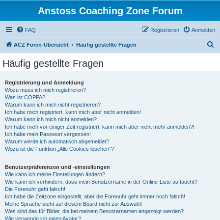
Anstoss Coaching Zone Forum
FAQ
Registrieren
Anmelden
S
ACZ Foren-Übersicht
Häufig gestellte Fragen
u
Häufig gestellte Fragen
c
h
Registrierung und Anmeldung
Wozu muss ich mich registrieren?
e
Was ist COPPA?
Warum kann ich mich nicht registrieren?
Ich habe mich registriert, kann mich aber nicht anmelden!
Warum kann ich mich nicht anmelden?
Ich habe mich vor einiger Zeit registriert, kann mich aber nicht mehr anmelden?!
Ich habe mein Passwort vergessen!
Warum werde ich automatisch abgemeldet?
Wozu ist die Funktion „Alle Cookies löschen“?
Benutzerpräferenzen und -einstellungen
Wie kann ich meine Einstellungen ändern?
Wie kann ich verhindern, dass mein Benutzername in der Online-Liste auftaucht?
Die Forenuhr geht falsch!
Ich habe die Zeitzone eingestellt, aber die Forenuhr geht immer noch falsch!
Meine Sprache steht auf diesem Board nicht zur Auswahl!
Was sind das für Bilder, die bei meinem Benutzernamen angezeigt werden?
Wie verwende ich einen Avatar?