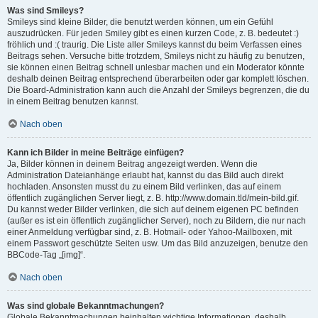
Was sind Smileys?
Smileys sind kleine Bilder, die benutzt werden können, um ein Gefühl
auszudrücken. Für jeden Smiley gibt es einen kurzen Code, z. B. bedeutet :)
fröhlich und :( traurig. Die Liste aller Smileys kannst du beim Verfassen eines
Beitrags sehen. Versuche bitte trotzdem, Smileys nicht zu häufig zu benutzen,
sie können einen Beitrag schnell unlesbar machen und ein Moderator könnte
deshalb deinen Beitrag entsprechend überarbeiten oder gar komplett löschen.
Die Board-Administration kann auch die Anzahl der Smileys begrenzen, die du
in einem Beitrag benutzen kannst.
Nach oben
Kann ich Bilder in meine Beiträge einfügen?
Ja, Bilder können in deinem Beitrag angezeigt werden. Wenn die
Administration Dateianhänge erlaubt hat, kannst du das Bild auch direkt
hochladen. Ansonsten musst du zu einem Bild verlinken, das auf einem
öffentlich zugänglichen Server liegt, z. B. http://www.domain.tld/mein-bild.gif.
Du kannst weder Bilder verlinken, die sich auf deinem eigenen PC befinden
(außer es ist ein öffentlich zugänglicher Server), noch zu Bildern, die nur nach
einer Anmeldung verfügbar sind, z. B. Hotmail- oder Yahoo-Mailboxen, mit
einem Passwort geschützte Seiten usw. Um das Bild anzuzeigen, benutze den
BBCode-Tag „[img]“.
Nach oben
Was sind globale Bekanntmachungen?
Globale Bekanntmachungen beinhalten wichtige Informationen, deshalb