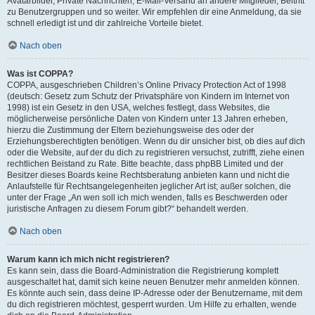
Avatarbilder, Private Nachrichten, E-Mail-Versand an andere Mitglieder, Beitritt
zu Benutzergruppen und so weiter. Wir empfehlen dir eine Anmeldung, da sie
schnell erledigt ist und dir zahlreiche Vorteile bietet.
Nach oben
Was ist COPPA?
COPPA, ausgeschrieben Children’s Online Privacy Protection Act of 1998
(deutsch: Gesetz zum Schutz der Privatsphäre von Kindern im Internet von
1998) ist ein Gesetz in den USA, welches festlegt, dass Websites, die
möglicherweise persönliche Daten von Kindern unter 13 Jahren erheben,
hierzu die Zustimmung der Eltern beziehungsweise des oder der
Erziehungsberechtigten benötigen. Wenn du dir unsicher bist, ob dies auf dich
oder die Website, auf der du dich zu registrieren versuchst, zutrifft, ziehe einen
rechtlichen Beistand zu Rate. Bitte beachte, dass phpBB Limited und der
Besitzer dieses Boards keine Rechtsberatung anbieten kann und nicht die
Anlaufstelle für Rechtsangelegenheiten jeglicher Art ist; außer solchen, die
unter der Frage „An wen soll ich mich wenden, falls es Beschwerden oder
juristische Anfragen zu diesem Forum gibt?“ behandelt werden.
Nach oben
Warum kann ich mich nicht registrieren?
Es kann sein, dass die Board-Administration die Registrierung komplett
ausgeschaltet hat, damit sich keine neuen Benutzer mehr anmelden können.
Es könnte auch sein, dass deine IP-Adresse oder der Benutzername, mit dem
du dich registrieren möchtest, gesperrt wurden. Um Hilfe zu erhalten, wende