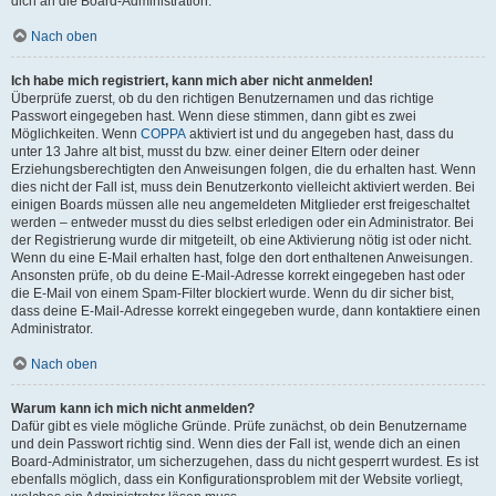
dich an die Board-Administration.
Nach oben
Ich habe mich registriert, kann mich aber nicht anmelden!
Überprüfe zuerst, ob du den richtigen Benutzernamen und das richtige
Passwort eingegeben hast. Wenn diese stimmen, dann gibt es zwei
Möglichkeiten. Wenn
COPPA
aktiviert ist und du angegeben hast, dass du
unter 13 Jahre alt bist, musst du bzw. einer deiner Eltern oder deiner
Erziehungsberechtigten den Anweisungen folgen, die du erhalten hast. Wenn
dies nicht der Fall ist, muss dein Benutzerkonto vielleicht aktiviert werden. Bei
einigen Boards müssen alle neu angemeldeten Mitglieder erst freigeschaltet
werden – entweder musst du dies selbst erledigen oder ein Administrator. Bei
der Registrierung wurde dir mitgeteilt, ob eine Aktivierung nötig ist oder nicht.
Wenn du eine E-Mail erhalten hast, folge den dort enthaltenen Anweisungen.
Ansonsten prüfe, ob du deine E-Mail-Adresse korrekt eingegeben hast oder
die E-Mail von einem Spam-Filter blockiert wurde. Wenn du dir sicher bist,
dass deine E-Mail-Adresse korrekt eingegeben wurde, dann kontaktiere einen
Administrator.
Nach oben
Warum kann ich mich nicht anmelden?
Dafür gibt es viele mögliche Gründe. Prüfe zunächst, ob dein Benutzername
und dein Passwort richtig sind. Wenn dies der Fall ist, wende dich an einen
Board-Administrator, um sicherzugehen, dass du nicht gesperrt wurdest. Es ist
ebenfalls möglich, dass ein Konfigurationsproblem mit der Website vorliegt,