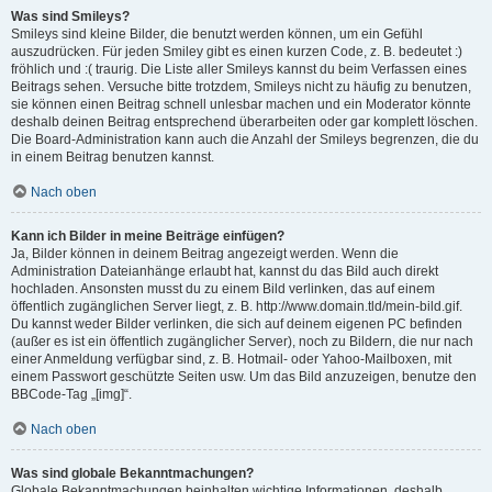
Was sind Smileys?
Smileys sind kleine Bilder, die benutzt werden können, um ein Gefühl
auszudrücken. Für jeden Smiley gibt es einen kurzen Code, z. B. bedeutet :)
fröhlich und :( traurig. Die Liste aller Smileys kannst du beim Verfassen eines
Beitrags sehen. Versuche bitte trotzdem, Smileys nicht zu häufig zu benutzen,
sie können einen Beitrag schnell unlesbar machen und ein Moderator könnte
deshalb deinen Beitrag entsprechend überarbeiten oder gar komplett löschen.
Die Board-Administration kann auch die Anzahl der Smileys begrenzen, die du
in einem Beitrag benutzen kannst.
Nach oben
Kann ich Bilder in meine Beiträge einfügen?
Ja, Bilder können in deinem Beitrag angezeigt werden. Wenn die
Administration Dateianhänge erlaubt hat, kannst du das Bild auch direkt
hochladen. Ansonsten musst du zu einem Bild verlinken, das auf einem
öffentlich zugänglichen Server liegt, z. B. http://www.domain.tld/mein-bild.gif.
Du kannst weder Bilder verlinken, die sich auf deinem eigenen PC befinden
(außer es ist ein öffentlich zugänglicher Server), noch zu Bildern, die nur nach
einer Anmeldung verfügbar sind, z. B. Hotmail- oder Yahoo-Mailboxen, mit
einem Passwort geschützte Seiten usw. Um das Bild anzuzeigen, benutze den
BBCode-Tag „[img]“.
Nach oben
Was sind globale Bekanntmachungen?
Globale Bekanntmachungen beinhalten wichtige Informationen, deshalb