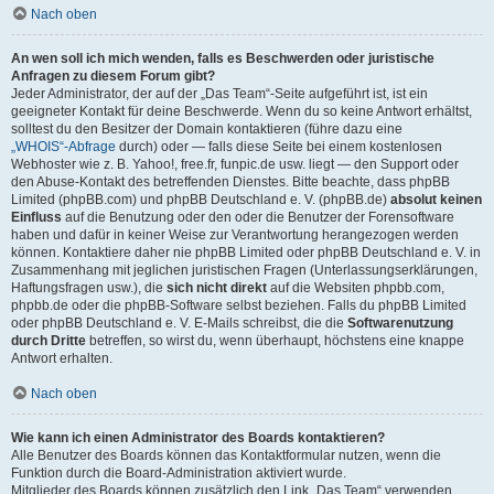
Nach oben
An wen soll ich mich wenden, falls es Beschwerden oder juristische
Anfragen zu diesem Forum gibt?
Jeder Administrator, der auf der „Das Team“-Seite aufgeführt ist, ist ein
geeigneter Kontakt für deine Beschwerde. Wenn du so keine Antwort erhältst,
solltest du den Besitzer der Domain kontaktieren (führe dazu eine
„WHOIS“-Abfrage
durch) oder — falls diese Seite bei einem kostenlosen
Webhoster wie z. B. Yahoo!, free.fr, funpic.de usw. liegt — den Support oder
den Abuse-Kontakt des betreffenden Dienstes. Bitte beachte, dass phpBB
Limited (phpBB.com) und phpBB Deutschland e. V. (phpBB.de)
absolut keinen
Einfluss
auf die Benutzung oder den oder die Benutzer der Forensoftware
haben und dafür in keiner Weise zur Verantwortung herangezogen werden
können. Kontaktiere daher nie phpBB Limited oder phpBB Deutschland e. V. in
Zusammenhang mit jeglichen juristischen Fragen (Unterlassungserklärungen,
Haftungsfragen usw.), die
sich nicht direkt
auf die Websiten phpbb.com,
phpbb.de oder die phpBB-Software selbst beziehen. Falls du phpBB Limited
oder phpBB Deutschland e. V. E-Mails schreibst, die die
Softwarenutzung
durch Dritte
betreffen, so wirst du, wenn überhaupt, höchstens eine knappe
Antwort erhalten.
Nach oben
Wie kann ich einen Administrator des Boards kontaktieren?
Alle Benutzer des Boards können das Kontaktformular nutzen, wenn die
Funktion durch die Board-Administration aktiviert wurde.
Mitglieder des Boards können zusätzlich den Link „Das Team“ verwenden.