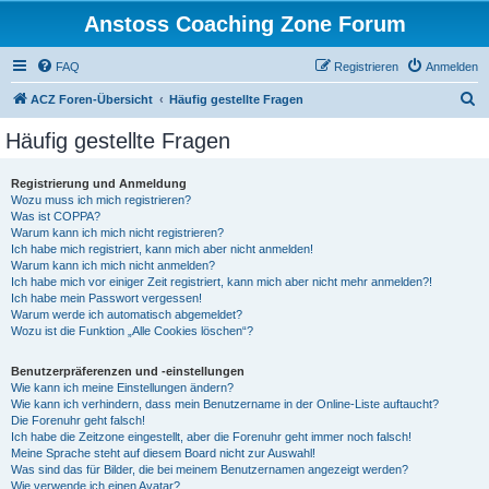
Anstoss Coaching Zone Forum
FAQ
Registrieren
Anmelden
S
ACZ Foren-Übersicht
Häufig gestellte Fragen
u
Häufig gestellte Fragen
c
h
Registrierung und Anmeldung
Wozu muss ich mich registrieren?
e
Was ist COPPA?
Warum kann ich mich nicht registrieren?
Ich habe mich registriert, kann mich aber nicht anmelden!
Warum kann ich mich nicht anmelden?
Ich habe mich vor einiger Zeit registriert, kann mich aber nicht mehr anmelden?!
Ich habe mein Passwort vergessen!
Warum werde ich automatisch abgemeldet?
Wozu ist die Funktion „Alle Cookies löschen“?
Benutzerpräferenzen und -einstellungen
Wie kann ich meine Einstellungen ändern?
Wie kann ich verhindern, dass mein Benutzername in der Online-Liste auftaucht?
Die Forenuhr geht falsch!
Ich habe die Zeitzone eingestellt, aber die Forenuhr geht immer noch falsch!
Meine Sprache steht auf diesem Board nicht zur Auswahl!
Was sind das für Bilder, die bei meinem Benutzernamen angezeigt werden?
Wie verwende ich einen Avatar?