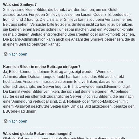
Was sind Smileys?
Smileys sind kleine Bilder, die benutzt werden können, um ein Gefühl
auszudrücken. Für jeden Smiley gibt es einen kurzen Code, z. B. bedeutet :)
fröhlich und :( traurig. Die Liste aller Smileys kannst du beim Verfassen eines
Beitrags sehen. Versuche bitte trotzdem, Smileys nicht zu häufig zu benutzen,
sie können einen Beitrag schnell unlesbar machen und ein Moderator könnte
deshalb deinen Beitrag entsprechend überarbeiten oder gar komplett löschen.
Die Board-Administration kann auch die Anzahl der Smileys begrenzen, die du
in einem Beitrag benutzen kannst.
Nach oben
Kann ich Bilder in meine Beiträge einfügen?
Ja, Bilder können in deinem Beitrag angezeigt werden. Wenn die
Administration Dateianhänge erlaubt hat, kannst du das Bild auch direkt
hochladen. Ansonsten musst du zu einem Bild verlinken, das auf einem
öffentlich zugänglichen Server liegt, z. B. http://www.domain.tld/mein-bild.gif.
Du kannst weder Bilder verlinken, die sich auf deinem eigenen PC befinden
(außer es ist ein öffentlich zugänglicher Server), noch zu Bildern, die nur nach
einer Anmeldung verfügbar sind, z. B. Hotmail- oder Yahoo-Mailboxen, mit
einem Passwort geschützte Seiten usw. Um das Bild anzuzeigen, benutze den
BBCode-Tag „[img]“.
Nach oben
Was sind globale Bekanntmachungen?
Globale Bekanntmachungen beinhalten wichtige Informationen, deshalb