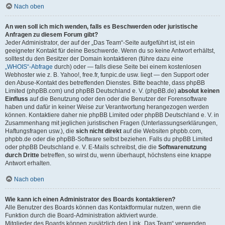
Nach oben
An wen soll ich mich wenden, falls es Beschwerden oder juristische
Anfragen zu diesem Forum gibt?
Jeder Administrator, der auf der „Das Team“-Seite aufgeführt ist, ist ein
geeigneter Kontakt für deine Beschwerde. Wenn du so keine Antwort erhältst,
solltest du den Besitzer der Domain kontaktieren (führe dazu eine
„WHOIS“-Abfrage
durch) oder — falls diese Seite bei einem kostenlosen
Webhoster wie z. B. Yahoo!, free.fr, funpic.de usw. liegt — den Support oder
den Abuse-Kontakt des betreffenden Dienstes. Bitte beachte, dass phpBB
Limited (phpBB.com) und phpBB Deutschland e. V. (phpBB.de)
absolut keinen
Einfluss
auf die Benutzung oder den oder die Benutzer der Forensoftware
haben und dafür in keiner Weise zur Verantwortung herangezogen werden
können. Kontaktiere daher nie phpBB Limited oder phpBB Deutschland e. V. in
Zusammenhang mit jeglichen juristischen Fragen (Unterlassungserklärungen,
Haftungsfragen usw.), die
sich nicht direkt
auf die Websiten phpbb.com,
phpbb.de oder die phpBB-Software selbst beziehen. Falls du phpBB Limited
oder phpBB Deutschland e. V. E-Mails schreibst, die die
Softwarenutzung
durch Dritte
betreffen, so wirst du, wenn überhaupt, höchstens eine knappe
Antwort erhalten.
Nach oben
Wie kann ich einen Administrator des Boards kontaktieren?
Alle Benutzer des Boards können das Kontaktformular nutzen, wenn die
Funktion durch die Board-Administration aktiviert wurde.
Mitglieder des Boards können zusätzlich den Link „Das Team“ verwenden.