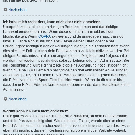
dich an die Board-Administration.
Nach oben
Ich habe mich registriert, kann mich aber nicht anmelden!
Überprüfe zuerst, ob du den richtigen Benutzernamen und das richtige
Passwort eingegeben hast. Wenn diese stimmen, dann gibt es zwei
Möglichkeiten. Wenn
COPPA
aktiviert ist und du angegeben hast, dass du
unter 13 Jahre alt bist, musst du bzw. einer deiner Eltern oder deiner
Erziehungsberechtigten den Anweisungen folgen, die du erhalten hast. Wenn
dies nicht der Fall ist, muss dein Benutzerkonto vielleicht aktiviert werden. Bei
einigen Boards müssen alle neu angemeldeten Mitglieder erst freigeschaltet
werden – entweder musst du dies selbst erledigen oder ein Administrator. Bei
der Registrierung wurde dir mitgeteilt, ob eine Aktivierung nötig ist oder nicht.
Wenn du eine E-Mail erhalten hast, folge den dort enthaltenen Anweisungen.
Ansonsten prüfe, ob du deine E-Mail-Adresse korrekt eingegeben hast oder
die E-Mail von einem Spam-Filter blockiert wurde. Wenn du dir sicher bist,
dass deine E-Mail-Adresse korrekt eingegeben wurde, dann kontaktiere einen
Administrator.
Nach oben
Warum kann ich mich nicht anmelden?
Dafür gibt es viele mögliche Gründe. Prüfe zunächst, ob dein Benutzername
und dein Passwort richtig sind. Wenn dies der Fall ist, wende dich an einen
Board-Administrator, um sicherzugehen, dass du nicht gesperrt wurdest. Es ist
ebenfalls möglich, dass ein Konfigurationsproblem mit der Website vorliegt,