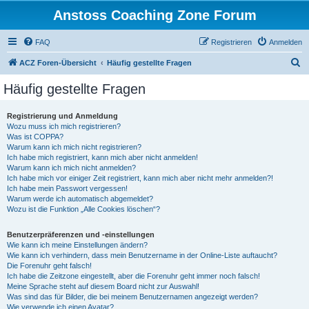
Anstoss Coaching Zone Forum
FAQ
Registrieren
Anmelden
S
ACZ Foren-Übersicht
Häufig gestellte Fragen
u
Häufig gestellte Fragen
c
h
Registrierung und Anmeldung
Wozu muss ich mich registrieren?
e
Was ist COPPA?
Warum kann ich mich nicht registrieren?
Ich habe mich registriert, kann mich aber nicht anmelden!
Warum kann ich mich nicht anmelden?
Ich habe mich vor einiger Zeit registriert, kann mich aber nicht mehr anmelden?!
Ich habe mein Passwort vergessen!
Warum werde ich automatisch abgemeldet?
Wozu ist die Funktion „Alle Cookies löschen“?
Benutzerpräferenzen und -einstellungen
Wie kann ich meine Einstellungen ändern?
Wie kann ich verhindern, dass mein Benutzername in der Online-Liste auftaucht?
Die Forenuhr geht falsch!
Ich habe die Zeitzone eingestellt, aber die Forenuhr geht immer noch falsch!
Meine Sprache steht auf diesem Board nicht zur Auswahl!
Was sind das für Bilder, die bei meinem Benutzernamen angezeigt werden?
Wie verwende ich einen Avatar?