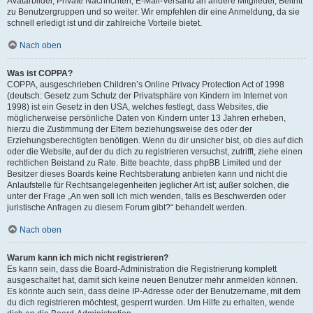
Avatarbilder, Private Nachrichten, E-Mail-Versand an andere Mitglieder, Beitritt
zu Benutzergruppen und so weiter. Wir empfehlen dir eine Anmeldung, da sie
schnell erledigt ist und dir zahlreiche Vorteile bietet.
Nach oben
Was ist COPPA?
COPPA, ausgeschrieben Children’s Online Privacy Protection Act of 1998
(deutsch: Gesetz zum Schutz der Privatsphäre von Kindern im Internet von
1998) ist ein Gesetz in den USA, welches festlegt, dass Websites, die
möglicherweise persönliche Daten von Kindern unter 13 Jahren erheben,
hierzu die Zustimmung der Eltern beziehungsweise des oder der
Erziehungsberechtigten benötigen. Wenn du dir unsicher bist, ob dies auf dich
oder die Website, auf der du dich zu registrieren versuchst, zutrifft, ziehe einen
rechtlichen Beistand zu Rate. Bitte beachte, dass phpBB Limited und der
Besitzer dieses Boards keine Rechtsberatung anbieten kann und nicht die
Anlaufstelle für Rechtsangelegenheiten jeglicher Art ist; außer solchen, die
unter der Frage „An wen soll ich mich wenden, falls es Beschwerden oder
juristische Anfragen zu diesem Forum gibt?“ behandelt werden.
Nach oben
Warum kann ich mich nicht registrieren?
Es kann sein, dass die Board-Administration die Registrierung komplett
ausgeschaltet hat, damit sich keine neuen Benutzer mehr anmelden können.
Es könnte auch sein, dass deine IP-Adresse oder der Benutzername, mit dem
du dich registrieren möchtest, gesperrt wurden. Um Hilfe zu erhalten, wende