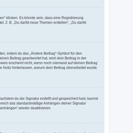
n“ klicken. Es könnte sein, dass eine Registrierung
t. Z. B. „Du darfst neue Themen erstellen“, „Du darfst
iten, indem du das „Ändere Beitrag“-Symbol für den
inen Beitrag geantwortet hat, wird dein Beitrag in der
nweis erscheint nicht, wenn noch niemand auf deinen Beitrag
ne Notiz hinterlassen, warum dein Beitrag überarbeitet wurde.
chdem du die Signatur erstellt und gespeichert hast, kannst
Bereich das standardmäßige Anhängen deiner Signatur
r anhängen“ wieder deaktivieren.