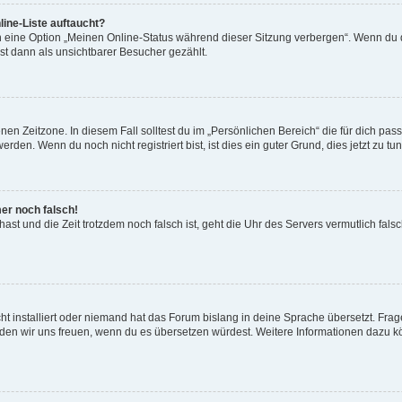
ine-Liste auftaucht?
n eine Option „Meinen Online-Status während dieser Sitzung verbergen“. Wenn du d
st dann als unsichtbarer Besucher gezählt.
en Zeitzone. In diesem Fall solltest du im „Persönlichen Bereich“ die für dich passe
den. Wenn du noch nicht registriert bist, ist dies ein guter Grund, dies jetzt zu tun
mer noch falsch!
t hast und die Zeit trotzdem noch falsch ist, geht die Uhr des Servers vermutlich fal
t installiert oder niemand hat das Forum bislang in deine Sprache übersetzt. Frag
, würden wir uns freuen, wenn du es übersetzen würdest. Weitere Informationen dazu