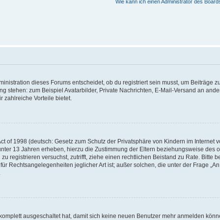
Wie kann ich einen Administrator des Board
istration dieses Forums entscheidet, ob du registriert sein musst, um Beiträge zu s
ung stehen: zum Beispiel Avatarbilder, Private Nachrichten, E-Mail-Versand an ander
 zahlreiche Vorteile bietet.
t of 1998 (deutsch: Gesetz zum Schutz der Privatsphäre von Kindern im Internet vo
unter 13 Jahren erheben, hierzu die Zustimmung der Eltern beziehungsweise des o
h zu registrieren versuchst, zutrifft, ziehe einen rechtlichen Beistand zu Rate. Bit
für Rechtsangelegenheiten jeglicher Art ist; außer solchen, die unter der Frage „
.
g komplett ausgeschaltet hat, damit sich keine neuen Benutzer mehr anmelden könn