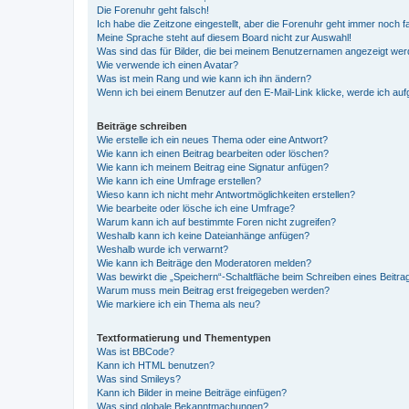
Die Forenuhr geht falsch!
Ich habe die Zeitzone eingestellt, aber die Forenuhr geht immer noch f
Meine Sprache steht auf diesem Board nicht zur Auswahl!
Was sind das für Bilder, die bei meinem Benutzernamen angezeigt we
Wie verwende ich einen Avatar?
Was ist mein Rang und wie kann ich ihn ändern?
Wenn ich bei einem Benutzer auf den E-Mail-Link klicke, werde ich au
Beiträge schreiben
Wie erstelle ich ein neues Thema oder eine Antwort?
Wie kann ich einen Beitrag bearbeiten oder löschen?
Wie kann ich meinem Beitrag eine Signatur anfügen?
Wie kann ich eine Umfrage erstellen?
Wieso kann ich nicht mehr Antwortmöglichkeiten erstellen?
Wie bearbeite oder lösche ich eine Umfrage?
Warum kann ich auf bestimmte Foren nicht zugreifen?
Weshalb kann ich keine Dateianhänge anfügen?
Weshalb wurde ich verwarnt?
Wie kann ich Beiträge den Moderatoren melden?
Was bewirkt die „Speichern“-Schaltfläche beim Schreiben eines Beitra
Warum muss mein Beitrag erst freigegeben werden?
Wie markiere ich ein Thema als neu?
Textformatierung und Thementypen
Was ist BBCode?
Kann ich HTML benutzen?
Was sind Smileys?
Kann ich Bilder in meine Beiträge einfügen?
Was sind globale Bekanntmachungen?