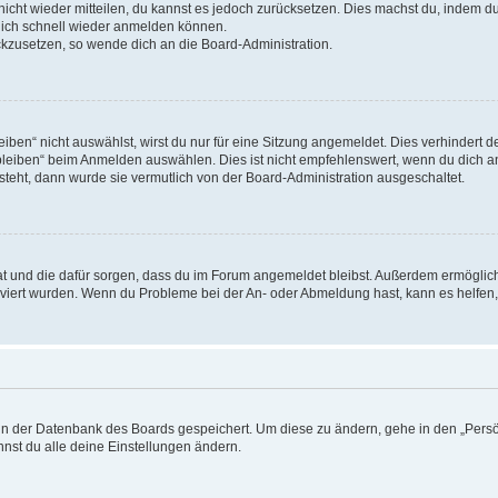
 nicht wieder mitteilen, du kannst es jedoch zurücksetzen. Dies machst du, indem 
 dich schnell wieder anmelden können.
ückzusetzen, so wende dich an die Board-Administration.
en“ nicht auswählst, wirst du nur für eine Sitzung angemeldet. Dies verhindert 
leiben“ beim Anmelden auswählen. Dies ist nicht empfehlenswert, wenn du dich an
 steht, dann wurde sie vermutlich von der Board-Administration ausgeschaltet.
 hat und die dafür sorgen, dass du im Forum angemeldet bleibst. Außerdem ermögli
tiviert wurden. Wenn du Probleme bei der An- oder Abmeldung hast, kann es helfen
n in der Datenbank des Boards gespeichert. Um diese zu ändern, gehe in den „Persö
nst du alle deine Einstellungen ändern.