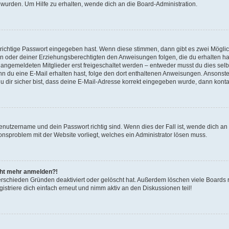
 wurden. Um Hilfe zu erhalten, wende dich an die Board-Administration.
 richtige Passwort eingegeben hast. Wenn diese stimmen, dann gibt es zwei Mögl
tern oder deiner Erziehungsberechtigten den Anweisungen folgen, die du erhalten ha
u angemeldeten Mitglieder erst freigeschaltet werden – entweder musst du dies selbs
. Wenn du eine E-Mail erhalten hast, folge den dort enthaltenen Anweisungen. Ansons
 dir sicher bist, dass deine E-Mail-Adresse korrekt eingegeben wurde, dann kontak
Benutzername und dein Passwort richtig sind. Wenn dies der Fall ist, wende dich a
ionsproblem mit der Website vorliegt, welches ein Administrator lösen muss.
icht mehr anmelden?!
erschieden Gründen deaktiviert oder gelöscht hat. Außerdem löschen viele Boards r
triere dich einfach erneut und nimm aktiv an den Diskussionen teil!