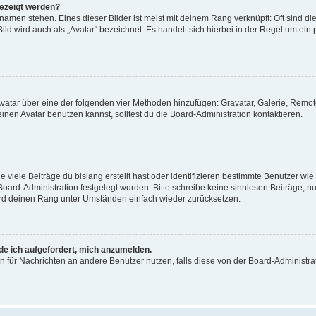
gezeigt werden?
amen stehen. Eines dieser Bilder ist meist mit deinem Rang verknüpft: Oft sind di
ld wird auch als „Avatar“ bezeichnet. Es handelt sich hierbei in der Regel um ein
 Avatar über eine der folgenden vier Methoden hinzufügen: Gravatar, Galerie, Rem
en Avatar benutzen kannst, solltest du die Board-Administration kontaktieren.
viele Beiträge du bislang erstellt hast oder identifizieren bestimmte Benutzer w
 Board-Administration festgelegt wurden. Bitte schreibe keine sinnlosen Beiträge
wird deinen Rang unter Umständen einfach wieder zurücksetzen.
rde ich aufgefordert, mich anzumelden.
ion für Nachrichten an andere Benutzer nutzen, falls diese von der Board-Administ