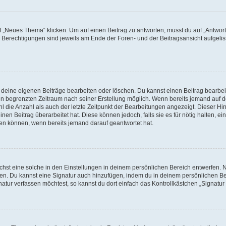
„Neues Thema“ klicken. Um auf einen Beitrag zu antworten, musst du auf „Antworte
e Berechtigungen sind jeweils am Ende der Foren- und der Beitragsansicht aufgeliste
r deine eigenen Beiträge bearbeiten oder löschen. Du kannst einen Beitrag bearbe
inen begrenzten Zeitraum nach seiner Erstellung möglich. Wenn bereits jemand auf de
 die Anzahl als auch der letzte Zeitpunkt der Bearbeitungen angezeigt. Dieser Hi
en Beitrag überarbeitet hat. Diese können jedoch, falls sie es für nötig halten, ei
hen können, wenn bereits jemand darauf geantwortet hat.
st eine solche in den Einstellungen in deinem persönlichen Bereich entwerfen. Na
eren. Du kannst eine Signatur auch hinzufügen, indem du in deinem persönlichen 
atur verfassen möchtest, so kannst du dort einfach das Kontrollkästchen „Signatu