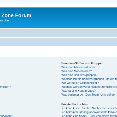
 Zone Forum
n Liter
Benutzer-Stufen und Gruppen
Was sind Administratoren?
Was sind Moderatoren?
Was sind Benutzergruppen?
Wo finde ich die Benutzergruppen und wie tr
Wie werde ich Gruppenleiter?
anmelden?!
Weshalb werden verschiedene Benutzergrupp
Was ist eine Hauptgruppe?
Was bedeutet der „Das Team“-Link auf der S
Private Nachrichten
Ich kann keine Privaten Nachrichten versch
Ich bekomme ständig unerwünschte Private
auftaucht?
Ich habe eine Spam-E-Mail von einem Mitgli