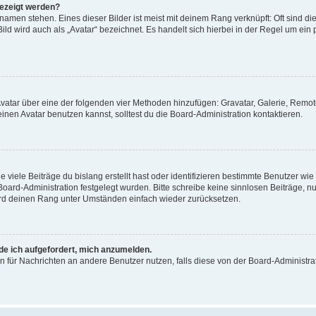
gezeigt werden?
amen stehen. Eines dieser Bilder ist meist mit deinem Rang verknüpft: Oft sind di
ld wird auch als „Avatar“ bezeichnet. Es handelt sich hierbei in der Regel um ein
 Avatar über eine der folgenden vier Methoden hinzufügen: Gravatar, Galerie, Rem
en Avatar benutzen kannst, solltest du die Board-Administration kontaktieren.
viele Beiträge du bislang erstellt hast oder identifizieren bestimmte Benutzer w
 Board-Administration festgelegt wurden. Bitte schreibe keine sinnlosen Beiträge
wird deinen Rang unter Umständen einfach wieder zurücksetzen.
rde ich aufgefordert, mich anzumelden.
ion für Nachrichten an andere Benutzer nutzen, falls diese von der Board-Administ