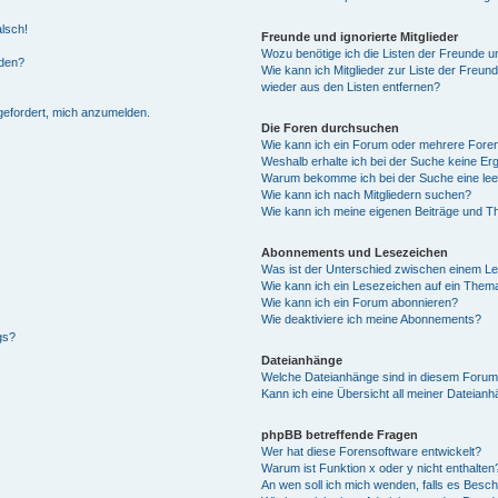
alsch!
Freunde und ignorierte Mitglieder
Wozu benötige ich die Listen der Freunde un
rden?
Wie kann ich Mitglieder zur Liste der Freund
wieder aus den Listen entfernen?
fgefordert, mich anzumelden.
Die Foren durchsuchen
Wie kann ich ein Forum oder mehrere For
Weshalb erhalte ich bei der Suche keine Er
Warum bekomme ich bei der Suche eine lee
Wie kann ich nach Mitgliedern suchen?
Wie kann ich meine eigenen Beiträge und T
Abonnements und Lesezeichen
Was ist der Unterschied zwischen einem L
Wie kann ich ein Lesezeichen auf ein Them
Wie kann ich ein Forum abonnieren?
Wie deaktiviere ich meine Abonnements?
gs?
Dateianhänge
Welche Dateianhänge sind in diesem Forum
Kann ich eine Übersicht all meiner Dateian
phpBB betreffende Fragen
Wer hat diese Forensoftware entwickelt?
Warum ist Funktion x oder y nicht enthalten
An wen soll ich mich wenden, falls es Besc