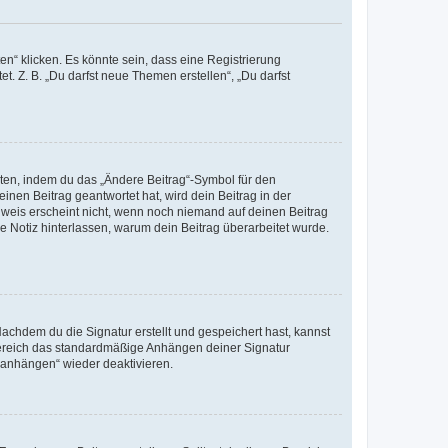
n“ klicken. Es könnte sein, dass eine Registrierung
t. Z. B. „Du darfst neue Themen erstellen“, „Du darfst
iten, indem du das „Ändere Beitrag“-Symbol für den
inen Beitrag geantwortet hat, wird dein Beitrag in der
nweis erscheint nicht, wenn noch niemand auf deinen Beitrag
ne Notiz hinterlassen, warum dein Beitrag überarbeitet wurde.
chdem du die Signatur erstellt und gespeichert hast, kannst
Bereich das standardmäßige Anhängen deiner Signatur
r anhängen“ wieder deaktivieren.