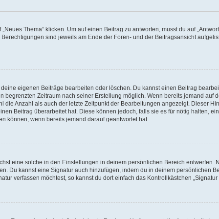
„Neues Thema“ klicken. Um auf einen Beitrag zu antworten, musst du auf „Antworte
e Berechtigungen sind jeweils am Ende der Foren- und der Beitragsansicht aufgeliste
r deine eigenen Beiträge bearbeiten oder löschen. Du kannst einen Beitrag bearbe
inen begrenzten Zeitraum nach seiner Erstellung möglich. Wenn bereits jemand auf de
 die Anzahl als auch der letzte Zeitpunkt der Bearbeitungen angezeigt. Dieser Hi
en Beitrag überarbeitet hat. Diese können jedoch, falls sie es für nötig halten, ei
hen können, wenn bereits jemand darauf geantwortet hat.
st eine solche in den Einstellungen in deinem persönlichen Bereich entwerfen. Na
eren. Du kannst eine Signatur auch hinzufügen, indem du in deinem persönlichen 
atur verfassen möchtest, so kannst du dort einfach das Kontrollkästchen „Signatu