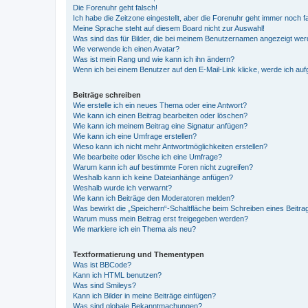
Die Forenuhr geht falsch!
Ich habe die Zeitzone eingestellt, aber die Forenuhr geht immer noch f
Meine Sprache steht auf diesem Board nicht zur Auswahl!
Was sind das für Bilder, die bei meinem Benutzernamen angezeigt we
Wie verwende ich einen Avatar?
Was ist mein Rang und wie kann ich ihn ändern?
Wenn ich bei einem Benutzer auf den E-Mail-Link klicke, werde ich au
Beiträge schreiben
Wie erstelle ich ein neues Thema oder eine Antwort?
Wie kann ich einen Beitrag bearbeiten oder löschen?
Wie kann ich meinem Beitrag eine Signatur anfügen?
Wie kann ich eine Umfrage erstellen?
Wieso kann ich nicht mehr Antwortmöglichkeiten erstellen?
Wie bearbeite oder lösche ich eine Umfrage?
Warum kann ich auf bestimmte Foren nicht zugreifen?
Weshalb kann ich keine Dateianhänge anfügen?
Weshalb wurde ich verwarnt?
Wie kann ich Beiträge den Moderatoren melden?
Was bewirkt die „Speichern“-Schaltfläche beim Schreiben eines Beitra
Warum muss mein Beitrag erst freigegeben werden?
Wie markiere ich ein Thema als neu?
Textformatierung und Thementypen
Was ist BBCode?
Kann ich HTML benutzen?
Was sind Smileys?
Kann ich Bilder in meine Beiträge einfügen?
Was sind globale Bekanntmachungen?