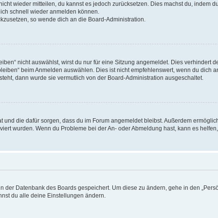
 nicht wieder mitteilen, du kannst es jedoch zurücksetzen. Dies machst du, indem 
 dich schnell wieder anmelden können.
ückzusetzen, so wende dich an die Board-Administration.
en“ nicht auswählst, wirst du nur für eine Sitzung angemeldet. Dies verhindert 
leiben“ beim Anmelden auswählen. Dies ist nicht empfehlenswert, wenn du dich an
 steht, dann wurde sie vermutlich von der Board-Administration ausgeschaltet.
 hat und die dafür sorgen, dass du im Forum angemeldet bleibst. Außerdem ermögli
tiviert wurden. Wenn du Probleme bei der An- oder Abmeldung hast, kann es helfen
n in der Datenbank des Boards gespeichert. Um diese zu ändern, gehe in den „Persö
nst du alle deine Einstellungen ändern.