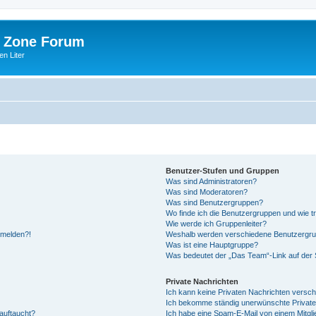
 Zone Forum
n Liter
Benutzer-Stufen und Gruppen
Was sind Administratoren?
Was sind Moderatoren?
Was sind Benutzergruppen?
Wo finde ich die Benutzergruppen und wie tr
Wie werde ich Gruppenleiter?
anmelden?!
Weshalb werden verschiedene Benutzergrupp
Was ist eine Hauptgruppe?
Was bedeutet der „Das Team“-Link auf der S
Private Nachrichten
Ich kann keine Privaten Nachrichten versch
Ich bekomme ständig unerwünschte Private
auftaucht?
Ich habe eine Spam-E-Mail von einem Mitgli