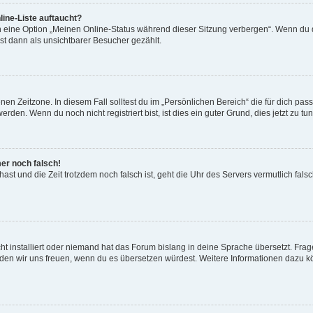
ine-Liste auftaucht?
n eine Option „Meinen Online-Status während dieser Sitzung verbergen“. Wenn du d
st dann als unsichtbarer Besucher gezählt.
en Zeitzone. In diesem Fall solltest du im „Persönlichen Bereich“ die für dich passe
den. Wenn du noch nicht registriert bist, ist dies ein guter Grund, dies jetzt zu tun
mer noch falsch!
t hast und die Zeit trotzdem noch falsch ist, geht die Uhr des Servers vermutlich fal
t installiert oder niemand hat das Forum bislang in deine Sprache übersetzt. Frag
, würden wir uns freuen, wenn du es übersetzen würdest. Weitere Informationen dazu