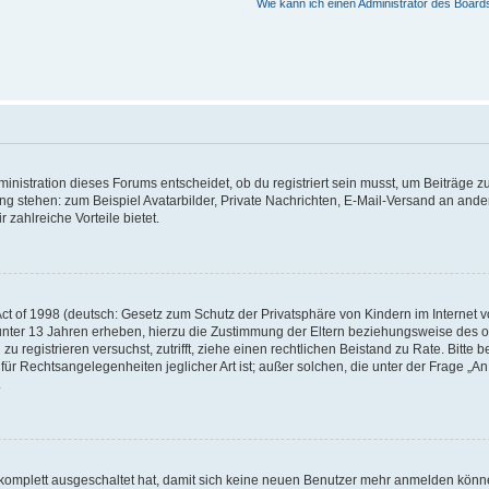
Wie kann ich einen Administrator des Board
istration dieses Forums entscheidet, ob du registriert sein musst, um Beiträge zu s
ung stehen: zum Beispiel Avatarbilder, Private Nachrichten, E-Mail-Versand an ander
 zahlreiche Vorteile bietet.
t of 1998 (deutsch: Gesetz zum Schutz der Privatsphäre von Kindern im Internet vo
unter 13 Jahren erheben, hierzu die Zustimmung der Eltern beziehungsweise des o
h zu registrieren versuchst, zutrifft, ziehe einen rechtlichen Beistand zu Rate. Bit
für Rechtsangelegenheiten jeglicher Art ist; außer solchen, die unter der Frage „
.
g komplett ausgeschaltet hat, damit sich keine neuen Benutzer mehr anmelden könn