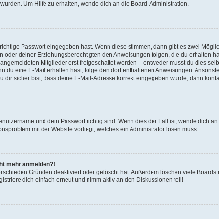
 wurden. Um Hilfe zu erhalten, wende dich an die Board-Administration.
 richtige Passwort eingegeben hast. Wenn diese stimmen, dann gibt es zwei Mögl
tern oder deiner Erziehungsberechtigten den Anweisungen folgen, die du erhalten ha
u angemeldeten Mitglieder erst freigeschaltet werden – entweder musst du dies selbs
. Wenn du eine E-Mail erhalten hast, folge den dort enthaltenen Anweisungen. Ansons
 dir sicher bist, dass deine E-Mail-Adresse korrekt eingegeben wurde, dann kontak
Benutzername und dein Passwort richtig sind. Wenn dies der Fall ist, wende dich a
ionsproblem mit der Website vorliegt, welches ein Administrator lösen muss.
icht mehr anmelden?!
erschieden Gründen deaktiviert oder gelöscht hat. Außerdem löschen viele Boards r
triere dich einfach erneut und nimm aktiv an den Diskussionen teil!