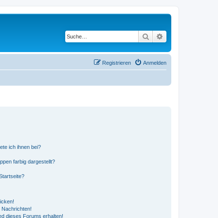
Suche
Erweiterte Suche
Registrieren
Anmelden
ete ich ihnen bei?
en farbig dargestellt?
tartseite?
icken!
 Nachrichten!
ed dieses Forums erhalten!